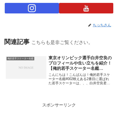
ちっちさん
関連記事
こちらも是非ご覧ください。
東京オリンピック選手白井空良の
俺的若手スケーター名鑑
プロフィールや生い立ちを紹介！
【俺的若手スケーター名鑑
#002】
こんにちは！こんばんは！俺的若手スケ
ーター名鑑#002映えある2番目に選ばれ
た若手スケーターは、、、白井空良君で
す！！まもなく開会するTOKYO 2020
OLYMPIC、新競技として追加されたスケ
ートボードのストリート部門日本代表選
手でも...
スポンサーリンク