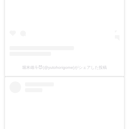
堀米雄斗😈(@yutohorigome)がシェアした投稿