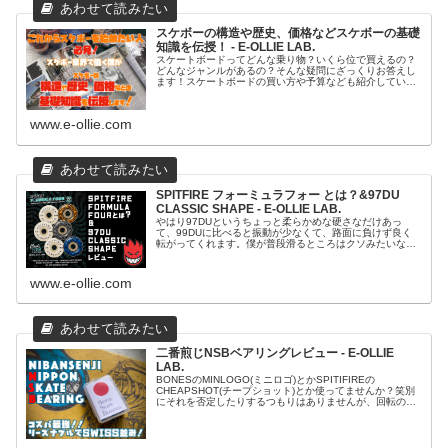
スケボーの構造や歴史、価格などスケボーの基礎
知識を伝授！ - E-OLLIE LAB.
スケートボードってどんな乗り物？いくら位で買えるの？
どんなジャンルがあるの？そんな疑問にざっくりお答えし
ます！スケートボードの買い方や予算なども紹介していま
す！これからスケートボードを始めてみたい！という方へ
贈るスケートボードの基礎知識ペー...
www.e-ollie.com
SPITFIRE フォーミュラフォー とは？&97DU
CLASSIC SHAPE - E-OLLIE LAB.
やはり97DUというちょっと柔らかめな硬さなだけあっ
て、99DUに比べると振動が少なくて、路面に負けず良く
転がってくれます。僕が普段滑るところはクソみたいな路
面ばっかりなので、まさに僕のためのウィールといっても
過言ではないかも！？なんて大袈...
www.e-ollie.com
二番煎じNSBベアリングレビュー - E-OLLIE
LAB.
BONESのMINLOGO(ミニロゴ)とかSPITIFIREの
CHEAPSHOT(チープショット)とか使ってませんか？笑別
にそれを否定したりするつもりはありませんが、回転の速
さや伸びの良さ等のベアリングの性能はもちろんのこと、
耐久性もめちゃ...