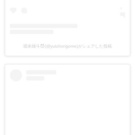
堀米雄斗😈(@yutohorigome)がシェアした投稿