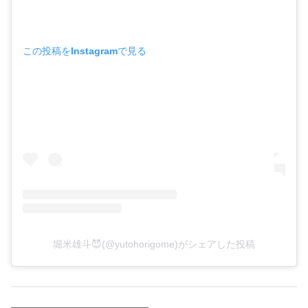
この投稿をInstagramで見る
堀米雄斗😈(@yutohorigome)がシェアした投稿