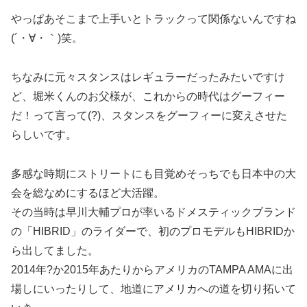
やっぱあそこまで上手いとトラックって関係ないんですね
(´・∀・｀)笑。
ちなみに元々スタンスはレギュラーだったみたいですけ
ど、堀米くんのお父様が、これからの時代はグーフィー
だ！って言って(?)、スタンスをグーフィーに変えさせた
らしいです。
多感な時期にストリートにも目覚めそっちでも日本中の大
会を総なめにするほど大活躍。
その当時は早川大輔プロが率いるドメスティックブランド
の「HIBRID」のライダーで、初のプロモデルもHIBRIDか
ら出してました。
2014年?か2015年あたりからアメリカのTAMPA AMAに出
場しにいったりして、地道にアメリカへの道を切り拓いて