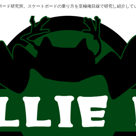
ボード研究所。スケートボードの乗り方を至極俺目線で研究し紹介して