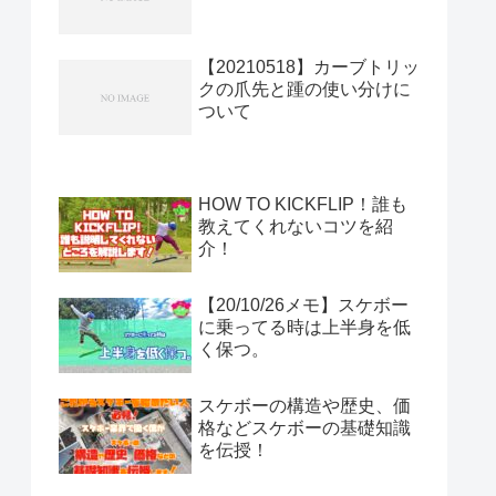
【20210518】カーブトリッ
クの爪先と踵の使い分けに
ついて
HOW TO KICKFLIP！誰も
教えてくれないコツを紹
介！
【20/10/26メモ】スケボー
に乗ってる時は上半身を低
く保つ。
スケボーの構造や歴史、価
格などスケボーの基礎知識
を伝授！