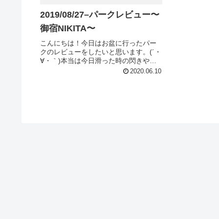
2019/08/27–パークレビュー〜
御宿NIKITA〜
こんにちは！今日はお盆に行ったパー
クのレビューをしたいと思います。(´・
∀・｀)本当は今日滑った時の閃きや気
づきを書きたいんですけど、オーリー
2020.06.10
の練習ばっかで全然発見がないの
で、、(´・∀・｀)もっと滑る時間が欲し
いですね、全く。誰か僕に投資...