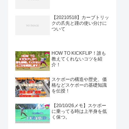
【20210518】カーブトリッ
クの爪先と踵の使い分けに
ついて
HOW TO KICKFLIP！誰も
教えてくれないコツを紹
介！
スケボーの構造や歴史、価
格などスケボーの基礎知識
を伝授！
【20/10/26メモ】スケボー
に乗ってる時は上半身を低
く保つ。