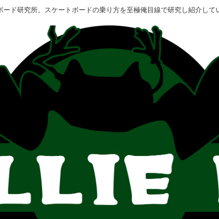
ボード研究所。スケートボードの乗り方を至極俺目線で研究し紹介して