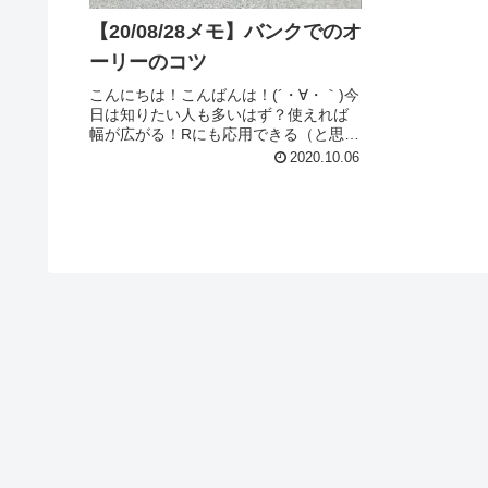
【20/08/28メモ】バンクでのオ
ーリーのコツ
こんにちは！こんばんは！(´・∀・｀)今
日は知りたい人も多いはず？使えれば
幅が広がる！Rにも応用できる（と思
う。）バンクtoバンクや、飛び出しバン
2020.10.06
クのオーリーのコツです！！正直僕は
苦手です(´・∀・｀)ってか苦手意識か？
(´・∀・｀)でも、...