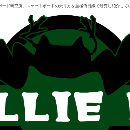
ボード研究所。スケートボードの乗り方を至極俺目線で研究し紹介して