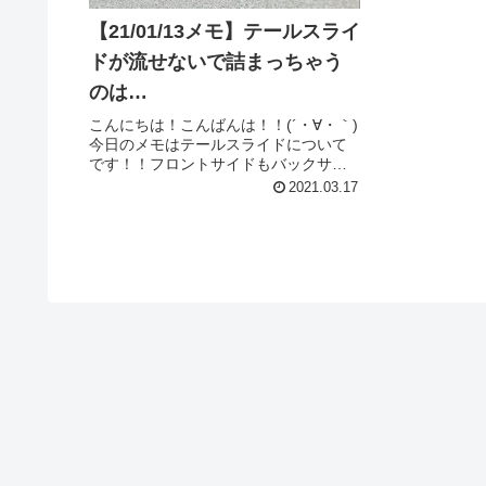
【21/01/13メモ】テールスライ
ドが流せないで詰まっちゃう
のは…
こんにちは！こんばんは！！(´・∀・｀)
今日のメモはテールスライドについて
です！！フロントサイドもバックサイ
ドも、テールスライドはどっちも難し
2021.03.17
いですよね(´・∀・｀)なかなかモノにで
きなくて長い間分ネクストレベルへの
厚い壁を破れないでいるよ...