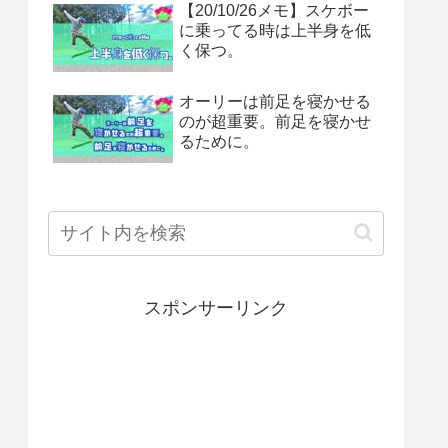
【20/10/26メモ】スケボー
に乗ってる時は上半身を低
く保つ。
オーリーは前足を寝かせる
のが超重要。前足を寝かせ
るために。
スポンサーリンク