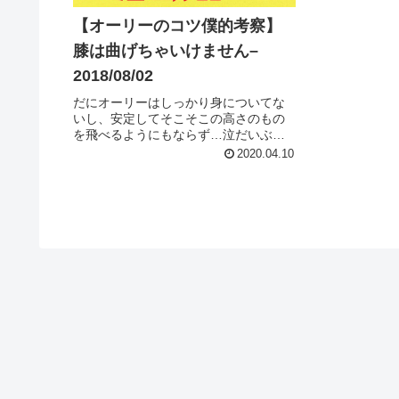
【オーリーのコツ僕的考察】
膝は曲げちゃいけません–
2018/08/02
だにオーリーはしっかり身についてな
いし、安定してそこそこの高さのもの
を飛べるようにもならず…泣だいぶ苦
戦してます汗だからこそ研究と考察と
2020.04.10
実践を絶えずできるっていうのもある
けど笑そんな僕が気づいたオーリーの
コツ的な、気をつけるといいかも!?みた
いなポイントを紹介していこうと思い
ます。