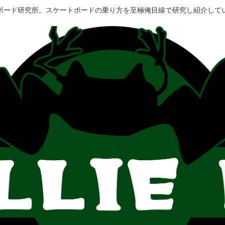
ボード研究所。スケートボードの乗り方を至極俺目線で研究し紹介して