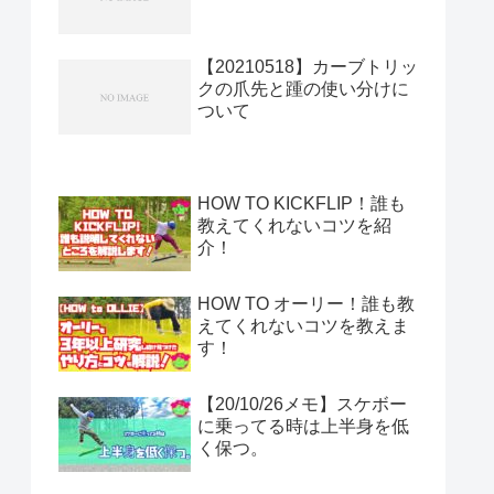
【20210518】カーブトリッ
クの爪先と踵の使い分けに
ついて
HOW TO KICKFLIP！誰も
教えてくれないコツを紹
介！
HOW TO オーリー！誰も教
えてくれないコツを教えま
す！
【20/10/26メモ】スケボー
に乗ってる時は上半身を低
く保つ。