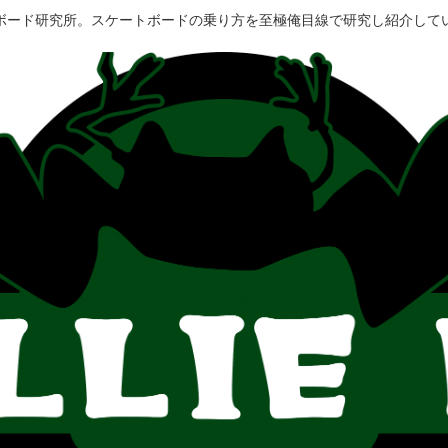
ボード研究所。スケートボードの乗り方を至極俺目線で研究し紹介して