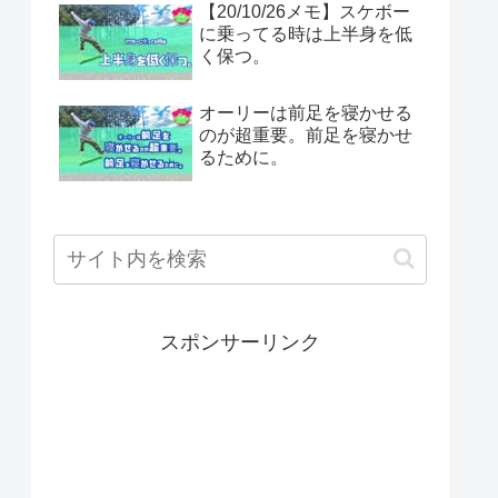
【20/10/26メモ】スケボー
に乗ってる時は上半身を低
く保つ。
オーリーは前足を寝かせる
のが超重要。前足を寝かせ
るために。
スポンサーリンク