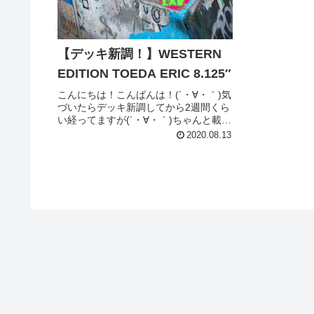
【デッキ新調！】WESTERN
EDITION TOEDA ERIC 8.125″
こんにちは！こんばんは！(´・∀・｀)気
づいたらデッキ新調してから2週間くら
い経ってますが(´・∀・｀)ちゃんと載せ
ておきたいので(自分的に)今更なんです
2020.08.13
が載せます(´・∀・｀)さて！今年入って
春頃からコロナのせいで暇な時間を持
て余した若者...