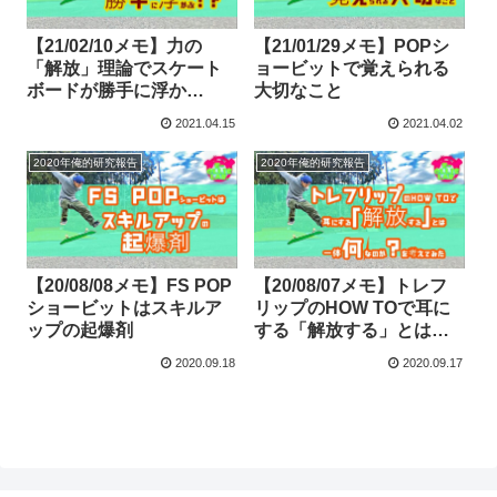
【21/02/10メモ】力の
【21/01/29メモ】POPシ
「解放」理論でスケート
ョービットで覚えられる
ボードが勝手に浮か
大切なこと
ぶ！？
2021.04.15
2021.04.02
2020年俺的研究報告
2020年俺的研究報告
【20/08/08メモ】FS POP
【20/08/07メモ】トレフ
ショービットはスキルア
リップのHOW TOで耳に
ップの起爆剤
する「解放する」とは一
体何なのか？を考えてみ
2020.09.18
2020.09.17
た