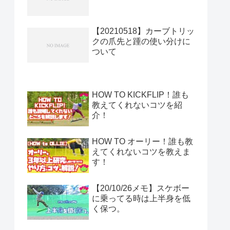
【20210518】カーブトリッ
クの爪先と踵の使い分けに
ついて
HOW TO KICKFLIP！誰も
教えてくれないコツを紹
介！
HOW TO オーリー！誰も教
えてくれないコツを教えま
す！
【20/10/26メモ】スケボー
に乗ってる時は上半身を低
く保つ。