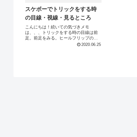
スケボーでトリックをする時
の目線・視線・見るところ
こんにちは！続いての気づきメモ
は、、、トリックをする時の目線は前
足。前足をみる。ヒールフリップの時
に前足を見てるの抜いてる足がちゃん
2020.06.25
と見えて気持ちいいし、足をちゃんと
振り抜いて残しておきやすい気がし
た。ってな感じです。(´・∀・｀)オーリ
ー...