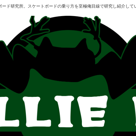
ボード研究所。スケートボードの乗り方を至極俺目線で研究し紹介して