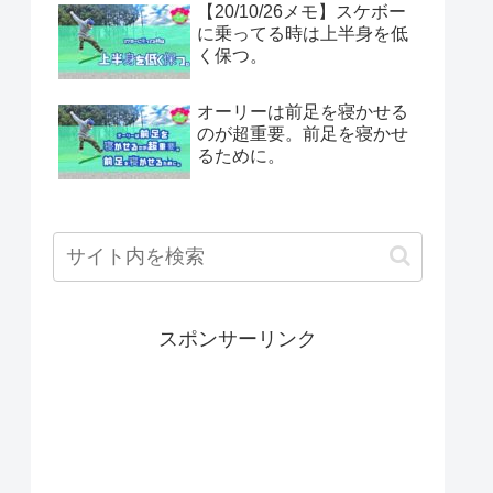
【20/10/26メモ】スケボー
に乗ってる時は上半身を低
く保つ。
オーリーは前足を寝かせる
のが超重要。前足を寝かせ
るために。
スポンサーリンク