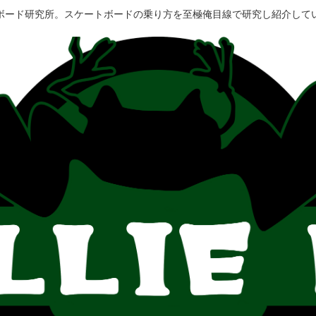
ボード研究所。スケートボードの乗り方を至極俺目線で研究し紹介して