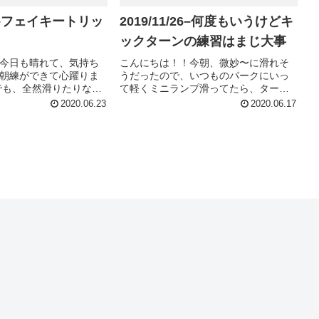
/13–フェイキートリッ
2019/11/26–何度もいうけどキ
ックターンの練習はまじ大事
今日も晴れて、気持ち
こんにちは！！今朝、微妙〜に滑れそ
朝練ができて心躍りま
うだったので、いつものパークにいっ
／でも、全然滑りたりない
て軽くミニランプ滑ってたら、ターン
明るくなるの早くなったし、
をしてたらいきなりズッこけて、何か
2020.06.23
2020.06.17
たから、朝練を2時間み
が足元から飛んでくのがみえたのです
の時間に出ようかな
が、何が起こったのか分から
でます(...
ず、、、、とりあえず痛みに打ちひし
がれました...