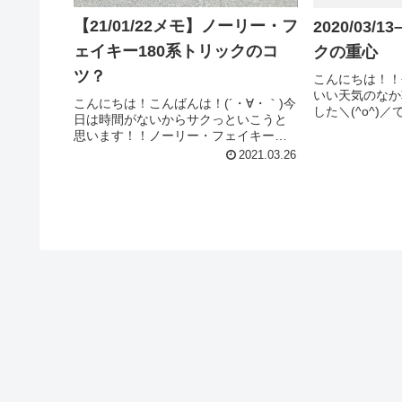
【21/01/22メモ】ノーリー・フ
2020/03
ェイキー180系トリックのコ
クの重心
ツ？
こんにちは！！
いい天気のなか
こんにちは！こんばんは！(´・∀・｀)今
した＼(^o^)
日は時間がないからサクっといこうと
(´・∀・｀)
思います！！ノーリー・フェイキーの
暖かくなってき
180系トリックのコツ？ってことです
2021.03.26
っちりできる位
が、正直僕これらがとても苦手で、ま
ぁ、なんて目論ん
だまだ要領をつかめてないので、正直
今日のメモは信憑性は謎です(...