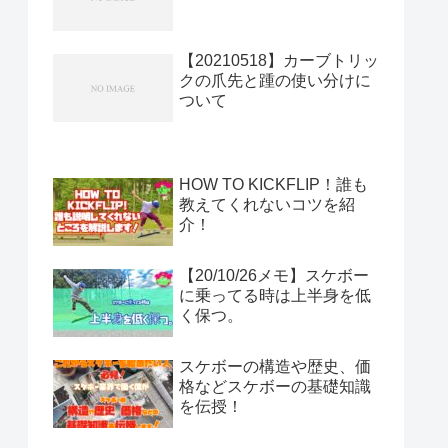
【20210518】カーブトリッ
クの爪先と踵の使い分けに
ついて
HOW TO KICKFLIP！誰も
教えてくれないコツを紹
介！
【20/10/26メモ】スケボー
に乗ってる時は上半身を低
く保つ。
スケボーの構造や歴史、価
格などスケボーの基礎知識
を伝授！