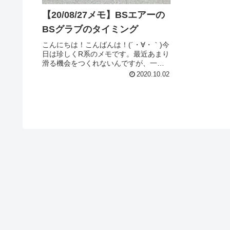
【20/08/27メモ】BSエアーの
BSグラブのタイミング
こんにちは！こんばんは！(´・∀・｀)今
日は珍しくR系のメモです。最近あまり
滑る機会をつくれないんですが、一時
期僕はバーチカルやプール・ボウルを
2020.10.02
メインで滑ってました。ちなみに、僕
的なプールとボウルの境界線です
が、プールはもちろんアメリカの...