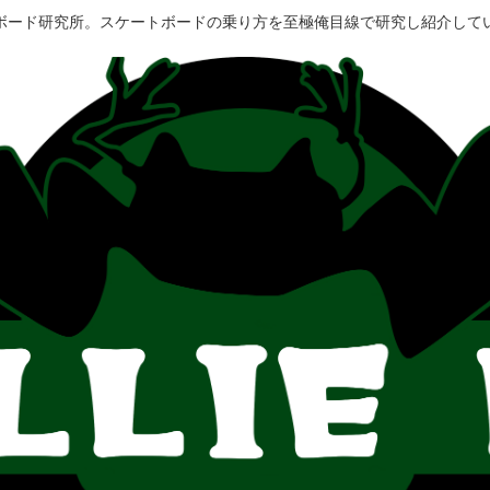
ボード研究所。スケートボードの乗り方を至極俺目線で研究し紹介して