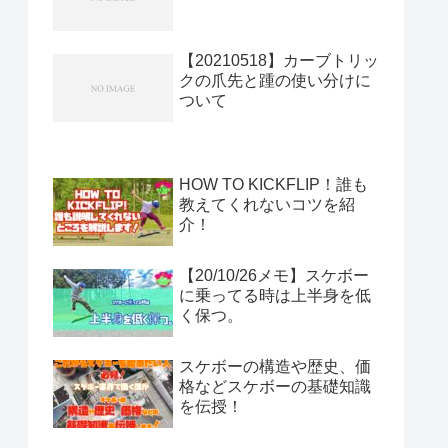
【20210518】カーブトリッ
クの爪先と踵の使い分けに
ついて
HOW TO KICKFLIP！誰も
教えてくれないコツを紹
介！
【20/10/26メモ】スケボー
に乗ってる時は上半身を低
く保つ。
スケボーの構造や歴史、価
格などスケボーの基礎知識
を伝授！