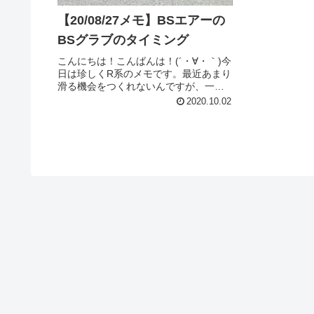
【20/08/27メモ】BSエアーの
BSグラブのタイミング
こんにちは！こんばんは！(´・∀・｀)今
日は珍しくR系のメモです。最近あまり
滑る機会をつくれないんですが、一時
期僕はバーチカルやプール・ボウルを
2020.10.02
メインで滑ってました。ちなみに、僕
的なプールとボウルの境界線です
が、プールはもちろんアメリカの...