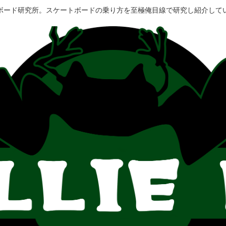
ボード研究所。スケートボードの乗り方を至極俺目線で研究し紹介して