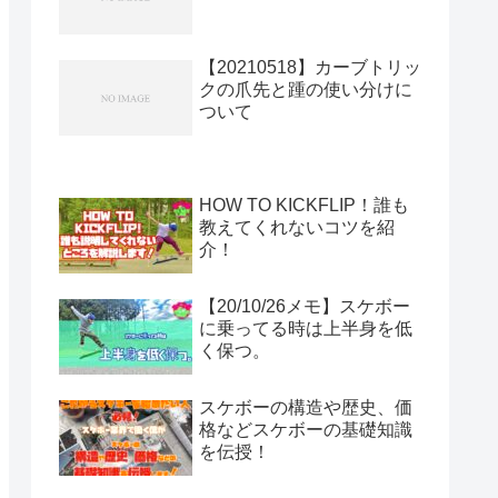
【20210518】カーブトリッ
クの爪先と踵の使い分けに
ついて
HOW TO KICKFLIP！誰も
教えてくれないコツを紹
介！
【20/10/26メモ】スケボー
に乗ってる時は上半身を低
く保つ。
スケボーの構造や歴史、価
格などスケボーの基礎知識
を伝授！