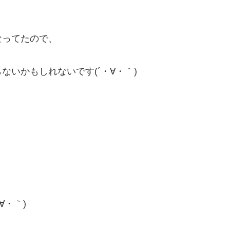
なってたので、
いかもしれないです(´・∀・｀)
∀・｀)