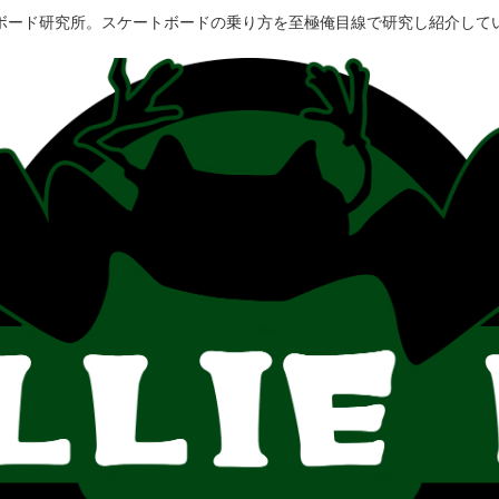
ボード研究所。スケートボードの乗り方を至極俺目線で研究し紹介して