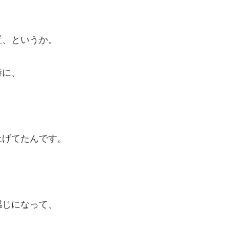
置、というか。
時に、
、
上げてたんです。
感じになって、