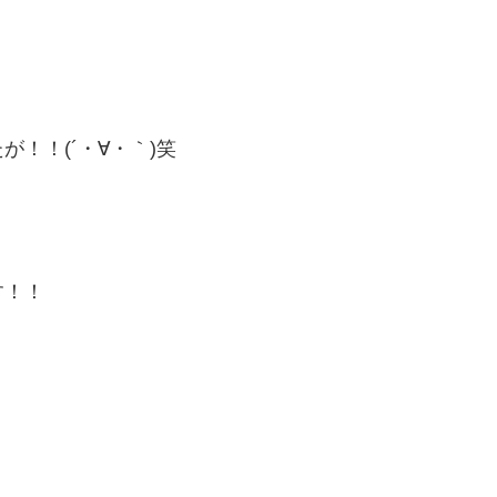
！！(´・∀・｀)笑
す！！