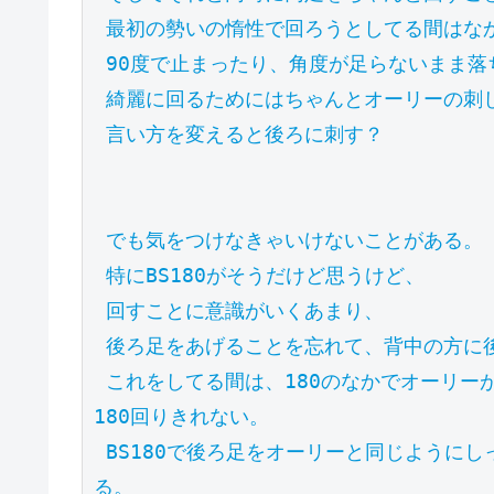
 最初の勢いの惰性で回ろうとしてる間はなかなかしっかり180度回りきれない。

 90度で止まったり、角度が足らないまま落ちてしまいがち。

 綺麗に回るためにはちゃんとオーリーの刺しと引き上げ、下半身の回しが必要。

 言い方を変えると後ろに刺す？

 でも気をつけなきゃいけないことがある。

 特にBS180がそうだけど思うけど、

 回すことに意識がいくあまり、

 後ろ足をあげることを忘れて、背中の方に後ろ足を回してしまうことはよくない。

 これをしてる間は、180のなかでオーリーがちゃんとできないし、高さもでないし、空中で
180回りきれない。

 BS180で後ろ足をオーリーと同じようにしっかり後ろ足の膝をお腹の前にあげてくるようにす
る。
