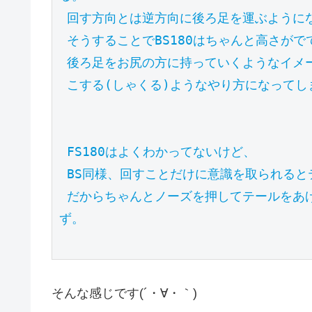
 回す方向とは逆方向に後ろ足を運ぶようになるからやりにくそうなイメージがあるけど、

 そうすることでBS180はちゃんと高さがでて回れるようになる。

 後ろ足をお尻の方に持っていくようなイメージでやってるとテールを弾くんじゃなくて、

 こする(しゃくる)ようなやり方になってしまう。

 FS180はよくわかってないけど、

 BS同様、回すことだけに意識を取られるとテールが上がってこない。

 だからちゃんとノーズを押してテールをあげるオーリーをすることが大事なのは変わらないは
ず。

そんな感じです(´・∀・｀)