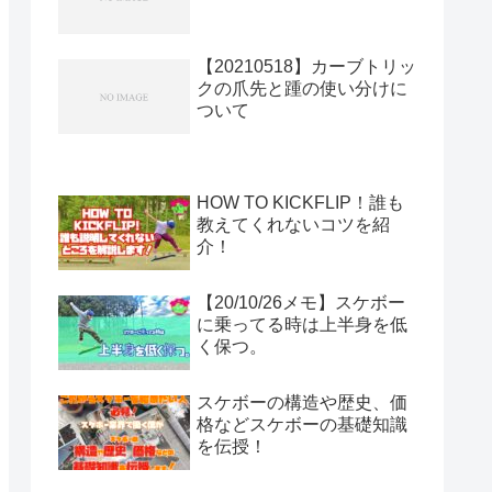
【20210518】カーブトリッ
クの爪先と踵の使い分けに
ついて
HOW TO KICKFLIP！誰も
教えてくれないコツを紹
介！
【20/10/26メモ】スケボー
に乗ってる時は上半身を低
く保つ。
スケボーの構造や歴史、価
格などスケボーの基礎知識
を伝授！