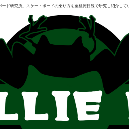
ボード研究所。スケートボードの乗り方を至極俺目線で研究し紹介して