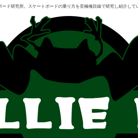
ボード研究所。スケートボードの乗り方を至極俺目線で研究し紹介して