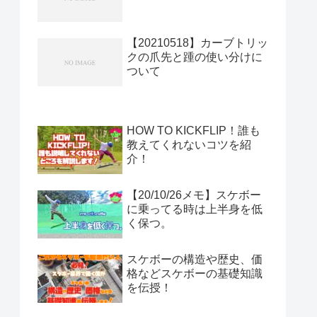
【20210518】カーブトリッ
クの爪先と踵の使い分けに
ついて
HOW TO KICKFLIP！誰も
教えてくれないコツを紹
介！
【20/10/26メモ】スケボー
に乗ってる時は上半身を低
く保つ。
スケボーの構造や歴史、価
格などスケボーの基礎知識
を伝授！