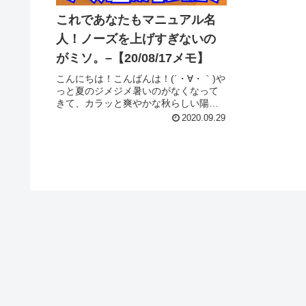
これであなたもマニュアル名
人！ノーズを上げすぎないの
がミソ。–【20/08/17メモ】
こんにちは！こんばんは！(´・∀・｀)や
っと夏のジメジメ暑いのがなくなって
きて、カラッと爽やかな秋らしい陽気
になりましたね！だがしかし、僕は未
2020.09.29
だ骨折が治らずギブス生活なので滑れ
ず。。。(´・∀・｀)早くスケボーしたい
よ〜〜(´・∀・｀)さて...