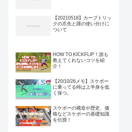
【20210518】カーブトリッ
クの爪先と踵の使い分けに
ついて
HOW TO KICKFLIP！誰も
教えてくれないコツを紹
介！
【20/10/26メモ】スケボー
に乗ってる時は上半身を低
く保つ。
スケボーの構造や歴史、価
格などスケボーの基礎知識
を伝授！