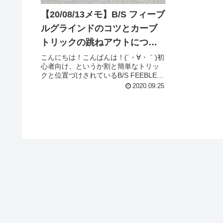
【20/08/13メモ】B/S フィーブ
ルグラインドのコツとカーブ
トリックの跳ねアウトについ
て
こんにちは！こんばんは！(´・∀・｀)初
心者向け、というか割と簡単なトリッ
クと位置づけされているB/S FEEBLE
GRIND(バックサイドフィーブルグライ
2020.09.25
ンド)。全然簡単じゃないですよね？
(´・∀・｀)バックサイドボードスライド
ができれ...