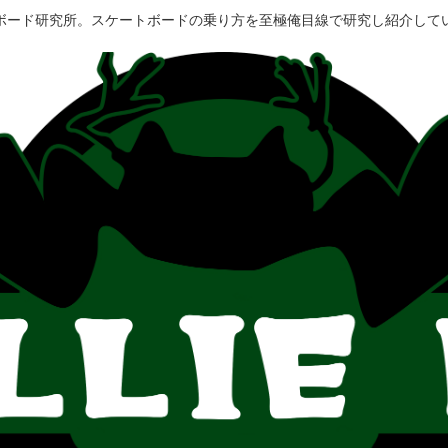
ボード研究所。スケートボードの乗り方を至極俺目線で研究し紹介して