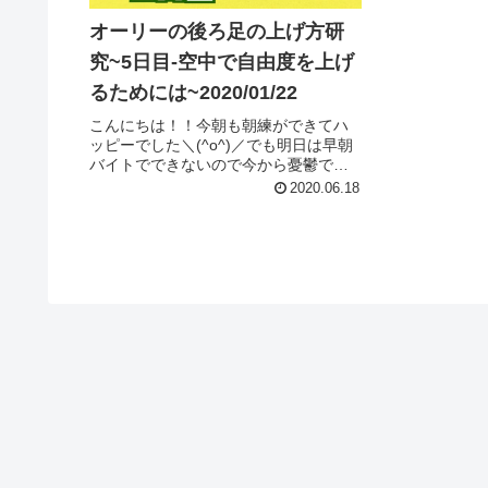
オーリーの後ろ足の上げ方研
究~5日目-空中で自由度を上げ
るためには~2020/01/22
こんにちは！！今朝も朝練ができてハ
ッピーでした＼(^o^)／でも明日は早朝
バイトでできないので今から憂鬱です
(´・∀・｀)さて、そんな昨日と今日の朝
2020.06.18
練では僕の唯一の武器「HOSPITAL
FLIP(ホスピタルフリップ)」に
BACKSIDE ...