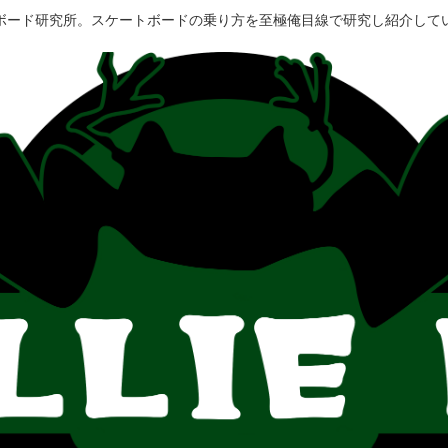
ボード研究所。スケートボードの乗り方を至極俺目線で研究し紹介して