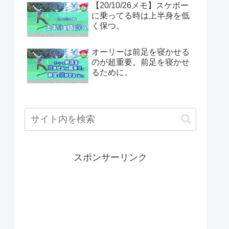
【20/10/26メモ】スケボー
に乗ってる時は上半身を低
く保つ。
オーリーは前足を寝かせる
のが超重要。前足を寝かせ
るために。
スポンサーリンク