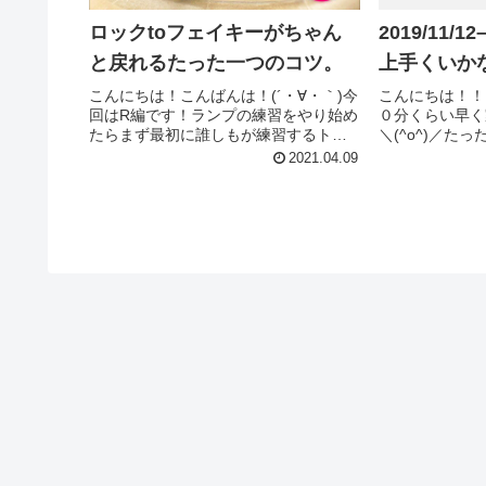
ロックtoフェイキーがちゃん
2019/11
と戻れるたった一つのコツ。
上手くいか
こんにちは！こんばんは！(´・∀・｀)今
こんにちは！！
回はR編です！ランプの練習をやり始め
０分くらい早く
たらまず最初に誰しもが練習するトリ
＼(^o^)／た
ック、ロックtoフェイキー超初心者トリ
ど、練習の充実
2021.04.09
ックですが、それにしてはかなり難し
っと上手くなり
いですよね！そんなロックtoフェイキー
の方々、30分
をしっかり戻れるよう...
成長力が倍以上違