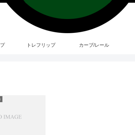
プ
トレフリップ
カーブ/レール
告