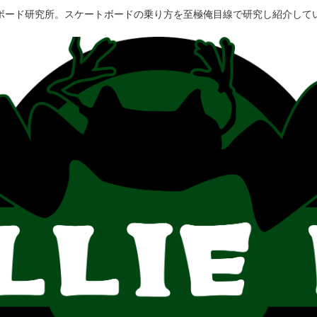
ボード研究所。スケートボードの乗り方を至極俺目線で研究し紹介して