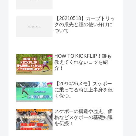
【20210518】カーブトリッ
クの爪先と踵の使い分けに
ついて
HOW TO KICKFLIP！誰も
教えてくれないコツを紹
介！
【20/10/26メモ】スケボー
に乗ってる時は上半身を低
く保つ。
スケボーの構造や歴史、価
格などスケボーの基礎知識
を伝授！