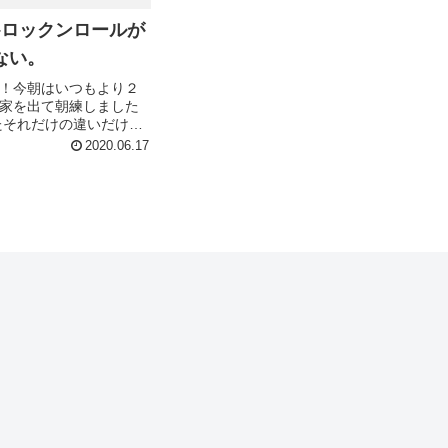
/12–ロックンロールが
ない。
！今朝はいつもより２
家を出て朝練しました
ったそれだけの違いだけ
度が全然違います！も
2020.06.17
たい！っていう社会人
をどうにか捻出できれば
うと思いますの...