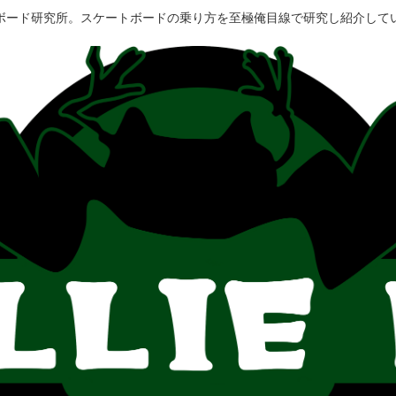
ボード研究所。スケートボードの乗り方を至極俺目線で研究し紹介して