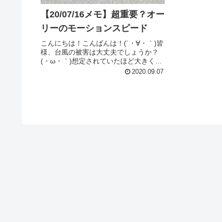
【20/07/16メモ】超重要？オー
リーのモーションスピード
こんにちは！こんばんは！(´・∀・｀)皆
様、台風の被害は大丈夫でしょうか？
(・ω・｀)想定されていたほど大きくな
かったようでとりあえずは一安心です
2020.09.07
が、この台風シーズン、まだまだ大き
いのが来る可能性は十分にあると思う
ので、皆様気をつけましょう...