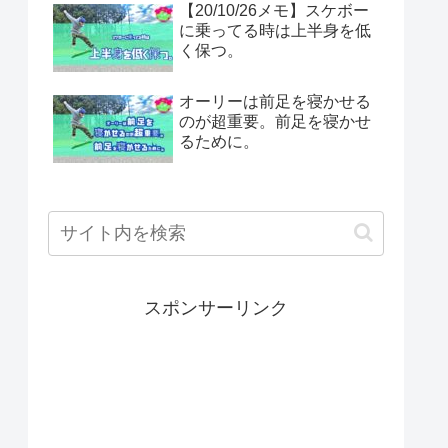
【20/10/26メモ】スケボー
に乗ってる時は上半身を低
く保つ。
オーリーは前足を寝かせる
のが超重要。前足を寝かせ
るために。
スポンサーリンク