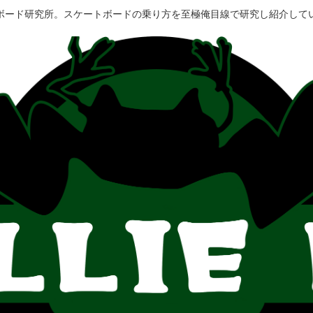
ボード研究所。スケートボードの乗り方を至極俺目線で研究し紹介して