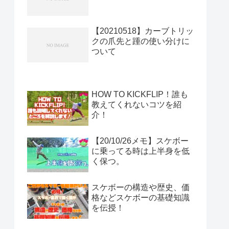
【20210518】カーブトリッ
クの爪先と踵の使い分けに
ついて
HOW TO KICKFLIP！誰も
教えてくれないコツを紹
介！
【20/10/26メモ】スケボー
に乗ってる時は上半身を低
く保つ。
スケボーの構造や歴史、価
格などスケボーの基礎知識
を伝授！