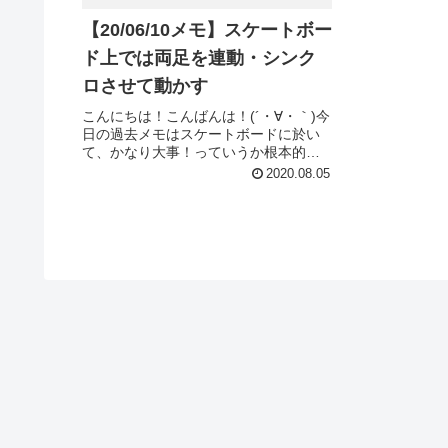
【20/06/10メモ】スケートボー
ド上では両足を連動・シンク
ロさせて動かす
こんにちは！こんばんは！(´・∀・｀)今
日の過去メモはスケートボードに於い
て、かなり大事！っていうか根本的と
いうか、考えてみれば当たり前、って
2020.08.05
ようなことだけど、案外忘れてしまい
がち、っていう内容です。とりあえず
いってみましょう(´・∀・｀)...