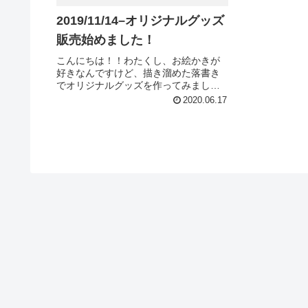
2019/11/14–オリジナルグッズ
販売始めました！
こんにちは！！わたくし、お絵かきが
好きなんですけど、描き溜めた落書き
でオリジナルグッズを作ってみまし
た。(´・∀・｀)我ながらなんですが.....
2020.06.17
カワイくないですか！？\(//∇//)\こうい
うのとかこういう、変なキャラを描い
てます。↑ここ...