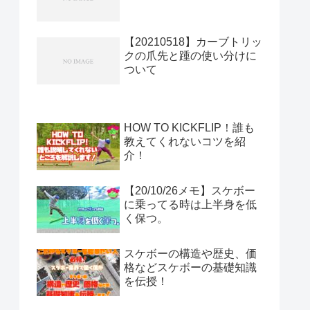
【20210518】カーブトリッ
クの爪先と踵の使い分けに
ついて
HOW TO KICKFLIP！誰も
教えてくれないコツを紹
介！
【20/10/26メモ】スケボー
に乗ってる時は上半身を低
く保つ。
スケボーの構造や歴史、価
格などスケボーの基礎知識
を伝授！