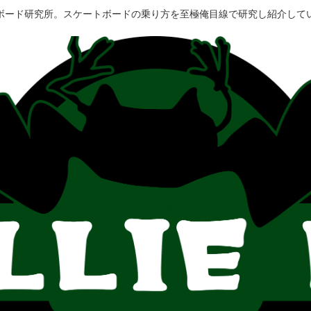
ボード研究所。スケートボードの乗り方を至極俺目線で研究し紹介して