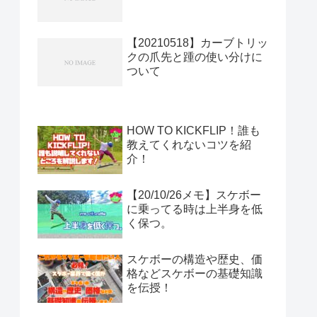
【20210518】カーブトリッ
クの爪先と踵の使い分けに
ついて
HOW TO KICKFLIP！誰も
教えてくれないコツを紹
介！
【20/10/26メモ】スケボー
に乗ってる時は上半身を低
く保つ。
スケボーの構造や歴史、価
格などスケボーの基礎知識
を伝授！