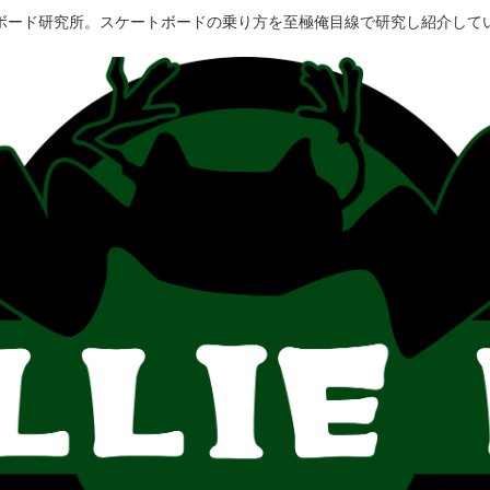
ボード研究所。スケートボードの乗り方を至極俺目線で研究し紹介して