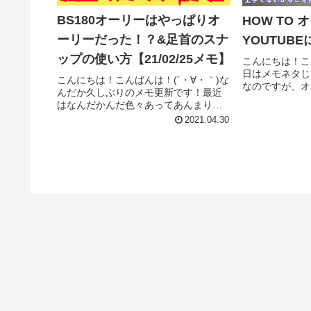
BS180オーリーはやっぱりオ
HOW TO オ
ーリーだった！？&足首のスナ
YOUTUB
ップの使い方【21/02/25メモ】
こんにちは！こ
日はメモネタじ
こんにちは！こんばんは！(´・∀・｀)な
なのですが、オ
んだか久しぶりのメモ更新です！最近
YOUTUBE
はなんだかんだ色々あってあんまり滑
ーーい＼(^o^)
れてなくて、、、気づきメモもあまり
2021.04.30
つのステップで
更新できてないなぁ、って感じで
い!?僕の...
す。。(´・∀・｀)さて、そんな今日この
ごろですが！巷ではGWに突入...