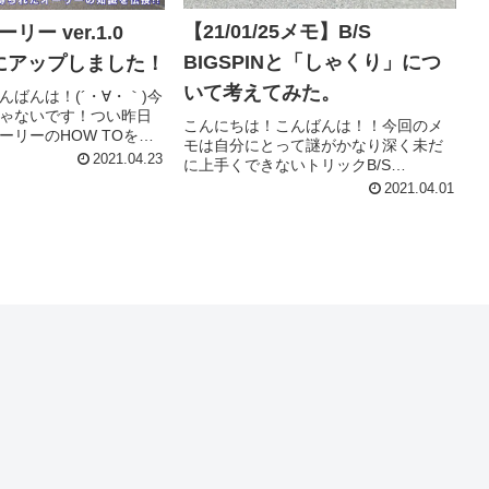
【21/01/25メモ】B/S
ーリー ver.1.0
BIGSPINと「しゃくり」につ
Eにアップしました！
いて考えてみた。
んばんは！(´・∀・｀)今
ゃないです！つい昨日
こんにちは！こんばんは！！今回のメ
ーリーのHOW TOを
モは自分にとって謎がかなり深く未だ
にアップしました！！！わー
2021.04.23
に上手くできないトリックB/S
／HOW TO オーリー。3
BIGSPIN(バックサイド ビッグスピン)
2021.04.01
組みコーンも夢じゃな
と、同じく上手くできない&意味のわか
らない動作「しゃくり」について改め
て考えてみました。僕だけで...