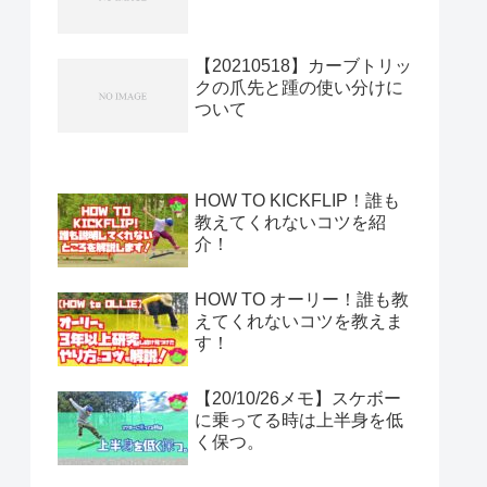
【20210518】カーブトリッ
クの爪先と踵の使い分けに
ついて
HOW TO KICKFLIP！誰も
教えてくれないコツを紹
介！
HOW TO オーリー！誰も教
えてくれないコツを教えま
す！
【20/10/26メモ】スケボー
に乗ってる時は上半身を低
く保つ。