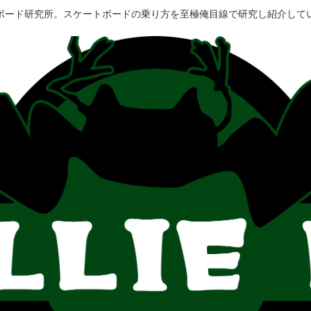
ボード研究所。スケートボードの乗り方を至極俺目線で研究し紹介して