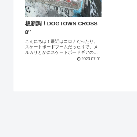
板新調！DOGTOWN CROSS
8″
こんにちは！最近はコロナだったり、
スケートボードブームだったりで、メ
ルカリとかにスケートボードギアのパ
チモンがいっぱい出回るほど、全国、
2020.07.01
いや、全世界的にアイテム不足に陥っ
ています。そんな今日この頃ですが、
僕はしっかりデッキを替えさせていた
だ...